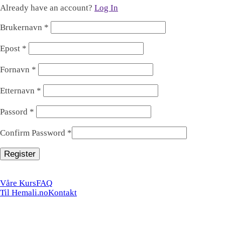
Already have an account?
Log In
Brukernavn
*
Epost
*
Fornavn
*
Etternavn
*
Passord
*
Confirm Password
*
Våre Kurs
FAQ
Til Hemali.no
Kontakt